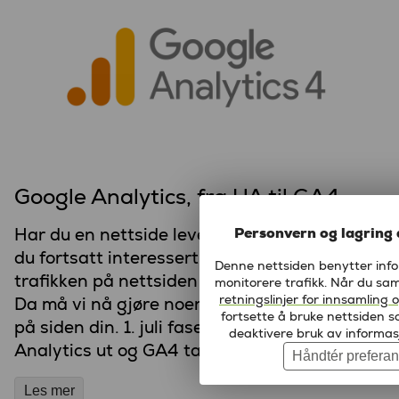
Google Analytics, fra UA til GA4
Har du en nettside levert av Enfinity og er
Personvern og lagring 
du fortsatt interessert i å følge med på
Denne nettsiden benytter infor
trafikken på nettsiden via Google Analytics?
monitorere trafikk. Når du sa
retningslinjer for innsamling
Da må vi nå gjøre noen endringer i oppsettet
fortsette å bruke nettsiden s
på siden din. 1. juli fases dagens Google
deaktivere bruk av informas
Analytics ut og GA4 tar over.
Håndtér preferan
Les mer